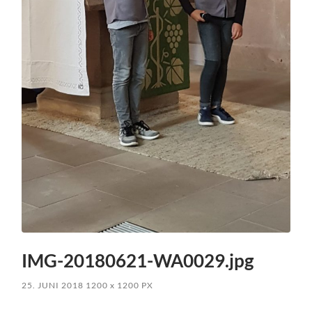
IMG-20180621-WA0029.jpg
25. JUNI 2018
1200
x
1200 PX