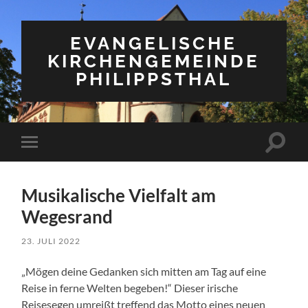
EVANGELISCHE
KIRCHENGEMEINDE
PHILIPPSTHAL
Suchfe
Mobile-
ein-/a
Menü
ein-/ausblenden
Musikalische Vielfalt am
Wegesrand
23. JULI 2022
„Mögen deine Gedanken sich mitten am Tag auf eine
Reise in ferne Welten begeben!“ Dieser irische
Reisesegen umreißt treffend das Motto eines neuen