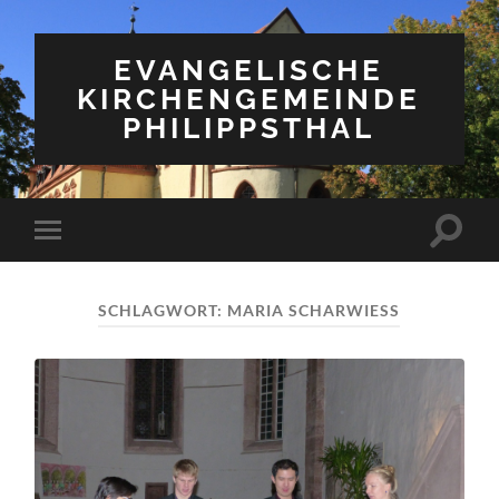
EVANGELISCHE
KIRCHENGEMEINDE
PHILIPPSTHAL
Suchfe
Mobile-
ein-/a
Menü
ein-/ausblenden
SCHLAGWORT:
MARIA SCHARWIESS