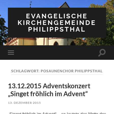
EVANGELISCHE
KIRCHENGEMEINDE
PHILIPPSTHAL
Suchfe
Mobile-
ein-/a
Menü
ein-/ausblenden
SCHLAGWORT:
POSAUNENCHOR PHILIPPSTHAL
13.12.2015 Adventskonzert
„Singet fröhlich im Advent“
13. DEZEMBER 2015
„