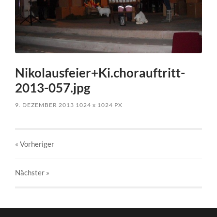
Nikolausfeier+Ki.chorauftritt-
2013-057.jpg
9. DEZEMBER 2013
1024
x
1024 PX
« Vorheriger
Nächster
»