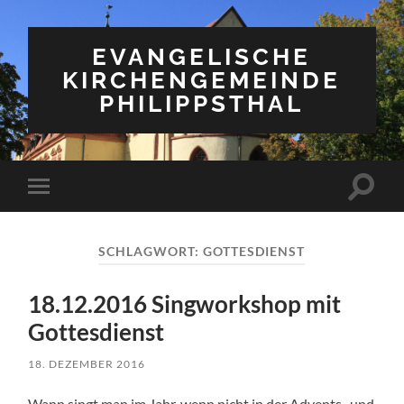
EVANGELISCHE
KIRCHENGEMEINDE
PHILIPPSTHAL
Suchfe
Mobile-
ein-/a
Menü
ein-/ausblenden
SCHLAGWORT:
GOTTESDIENST
18.12.2016 Singworkshop mit
Gottesdienst
18. DEZEMBER 2016
Wann singt man im Jahr, wenn nicht in der Advents- und