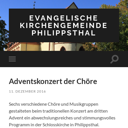
EVANGELISCHE
KIRCHENGEMEINDE
PHILIPPSTHAL
Suchfe
Mobile-
ein-/a
Menü
ein-/ausblenden
Adventskonzert der Chöre
11. DEZEMBER 2016
Sechs verschiedene Chöre und Musikgruppen
gestalteten beim traditionellen Konzert am dritten
Advent ein abwechslungsreiches und stimmungsvolles
Programm in der Schlosskirche in Philippsthal.